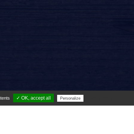
ntents
✓ OK, accept all
Privacy policy
Personalize
than Simon Sellem